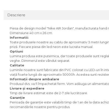
Descriere
Piesa de design model "Nike AIR Jordan", manufacturata hand
Dimensiune 40 cm x 26 cm.
Informatii:
Toate produsele noastre au cablu de aproximativ 3 metri lungime
priză. Fiecare piesa din led neon este lucrata manual.
Optiuni
Lumina produsa este puternica, dar toate produsele sunt reglab
veghe. Dimmerul este vândut separat.
Calitate
Luminile noastre sunt fabricate din PVC colorat cu LED-uri în i
viață foarte lungă de aproximativ 50000h. Acestea sunt rezistent
Informații despre ambalare
Produsul dvs. va fi împachetat ferm. Vom adăuga un alimentator 
Livrare și expediere
Timp de livrare estimat este de 2-7 zile lucrătoare.
Garanţie
Perioada de garanție este valabilă timp de 1 an de la data achizi
recomandările noastre pentru produs.