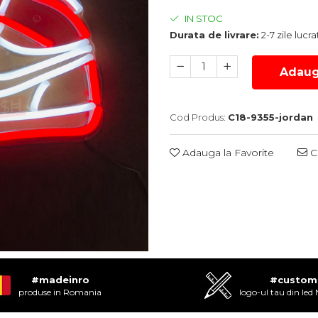
IN STOC
Durata de livrare:
2-7 zile lucr
Adaug
Cod Produs:
C18-9355-jordan
Adauga la Favorite
Ce
#madeinro
#custom
produse in Romania
logo-ul tau din led