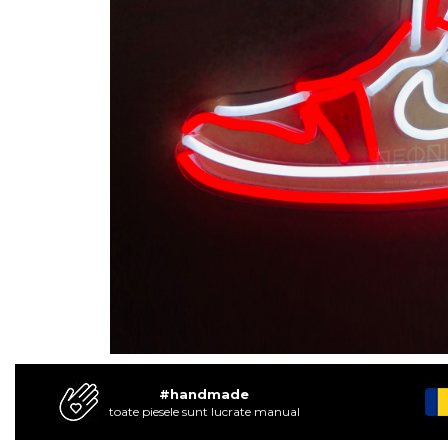
#handmade
toate piesele sunt lucrate manual