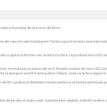
 made in Romania din led neon de 8mm.
 din care 2m este transparent. Pentru a porni lumina conectați mufa al
ile cu ajutorul dimmer-ului. Acest lucru face ca produsul neon LED să
nterior, montate pe un panou din acril. Piesele noastre de neon LED su
e la spargere și emit foarte puțină căldură, ceea ce le face sigure la
de 12V, șuruburi și distantieri metalci pentru a vă monta semnul pe p
ției de pe site-ul nostru web. Garanția este valabilă, având în vedere c