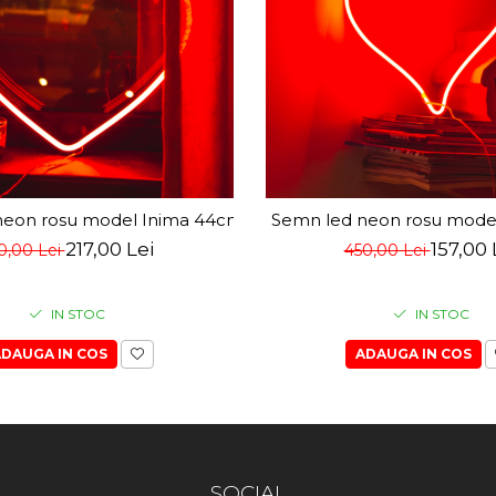
neon rosu model Inima 44cm x 38cm
Semn led neon rosu mode
217,00 Lei
157,00 
0,00 Lei
450,00 Lei
IN STOC
IN STOC
DAUGA IN COS
ADAUGA IN COS
SOCIAL