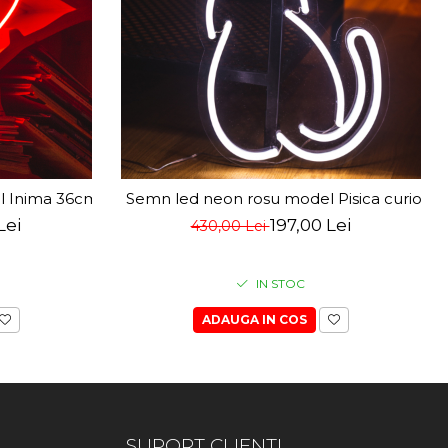
l Inima 36cm x 34cm
Semn led neon rosu model Pisica curioas
Lei
197,00 Lei
430,00 Lei
IN STOC
ADAUGA IN COS
SUPORT CLIENTI