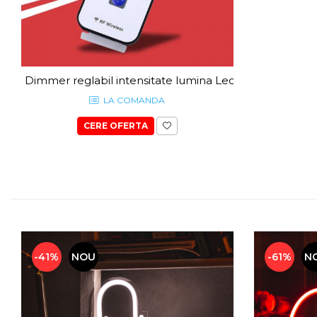
Dimmer reglabil intensitate lumina Led NEON
LA COMANDA
CERE OFERTA
-41%
NOU
-61%
N