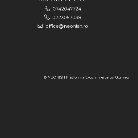
0742047724
0723057038
office@neonish.ro
© NEONISH
Platforma E-commerce by Gomag