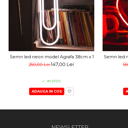
Semn led neon model Agrafa 38cm x 13cm
Semn led 
147,00 Lei
250,00 Lei
55
IN STOC
ADAUGA IN COS
A
NEWSLETTER