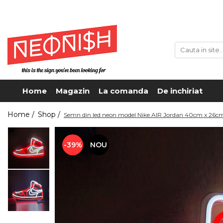
Home
Magazin
La comanda
De inchiriat
Home /
Shop /
Semn din led neon model Nike AIR Jordan 40cm x 26c
-39%
NOU