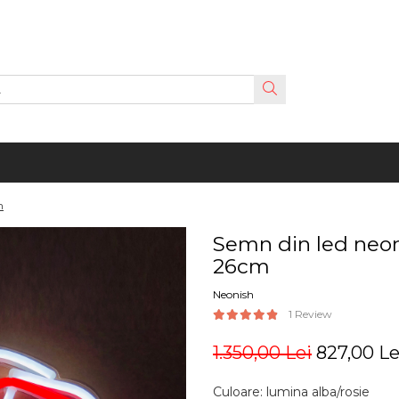
m
Semn din led neo
26cm
Neonish
1 Review
1.350,00 Lei
827,00 Le
Culoare
:
lumina alba/rosie