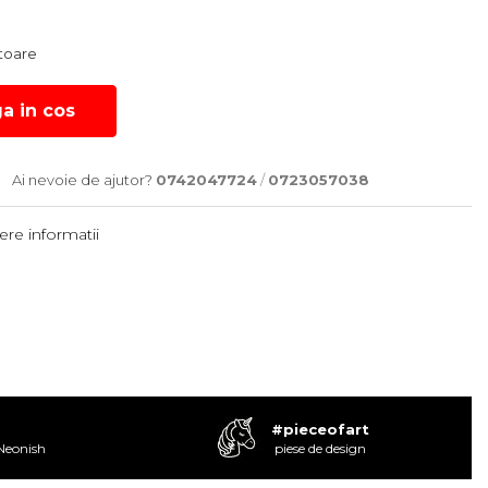
atoare
a in cos
Ai nevoie de ajutor?
0742047724
/
0723057038
re informatii
#pieceofart
 Neonish
piese de design