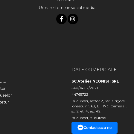
Urmareste-ne in social media
DATE COMERCIALE
ata
SC Atelier NEONISH SRL
J40/14312/2021
tur
44765722
uselor
Bucuresti, sector 2, Str. Grigore
Retur
Ionescu nr. 63, Bl. T73, Camera 1,
sc. 2, et. 4, ap. 42
Bucuresti, Bucuresti
Contacteaza-ne